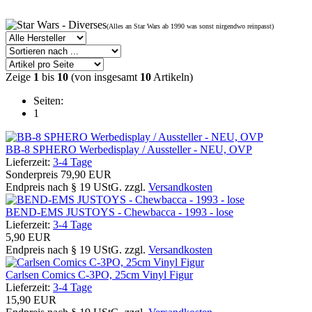
(Alles an Star Wars ab 1990 was sonst nirgendwo reinpasst)
Zeige
1
bis
10
(von insgesamt
10
Artikeln)
Seiten:
1
BB-8 SPHERO Werbedisplay / Aussteller - NEU, OVP
Lieferzeit:
3-4 Tage
Sonderpreis
79,90 EUR
Endpreis nach § 19 UStG. zzgl.
Versandkosten
BEND-EMS JUSTOYS - Chewbacca - 1993 - lose
Lieferzeit:
3-4 Tage
5,90 EUR
Endpreis nach § 19 UStG. zzgl.
Versandkosten
Carlsen Comics C-3PO, 25cm Vinyl Figur
Lieferzeit:
3-4 Tage
15,90 EUR