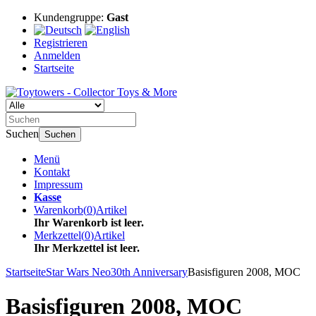
Kundengruppe:
Gast
Registrieren
Anmelden
Startseite
Suchen
Suchen
Menü
Kontakt
Impressum
Kasse
Warenkorb
(
0
)
Artikel
Ihr Warenkorb ist leer.
Merkzettel
(
0
)
Artikel
Ihr Merkzettel ist leer.
Startseite
Star Wars Neo
30th Anniversary
Basisfiguren 2008, MOC
Basisfiguren 2008, MOC